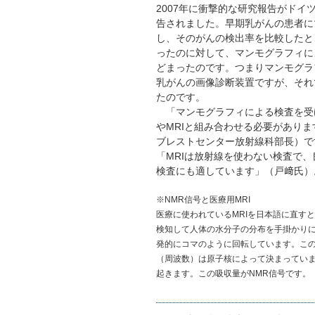
2007年に衝撃的な研究報告がドイ
告されました。早期乳がんの患者に
し、そのがんの検出率を比較したとこ
ったのに対して、マンモグラフィに
どまったのです。つまりマンモグラ
乳がんの画像診断装置ですが、それ
たのです。
「マンモグラフィによる検査を受
やMRIと組み合わせる必要があり
ブレストセンター放射線科部長）で
「MRIは放射線を使わない検査で
検査にも適しています」（戸﨑氏）
※NMR信号と医療用MRI
医療に使われているMRIを日本語に直す
検知して人体の水分子の分布を手掛かり
発的にコマのように回転しています。こ
（周波数）は原子核によって決まってい
起きます。この吸収量がNMR信号です。