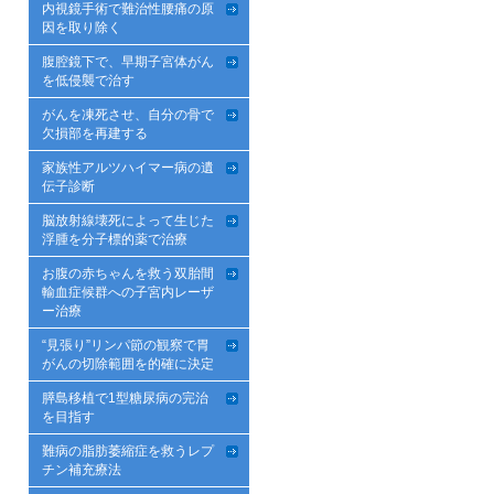
内視鏡手術で難治性腰痛の原
因を取り除く
腹腔鏡下で、早期子宮体がん
を低侵襲で治す
がんを凍死させ、自分の骨で
欠損部を再建する
家族性アルツハイマー病の遺
伝子診断
脳放射線壊死によって生じた
浮腫を分子標的薬で治療
お腹の赤ちゃんを救う双胎間
輸血症候群への子宮内レーザ
ー治療
“見張り”リンパ節の観察で胃
がんの切除範囲を的確に決定
膵島移植で1型糖尿病の完治
を目指す
難病の脂肪萎縮症を救うレプ
チン補充療法