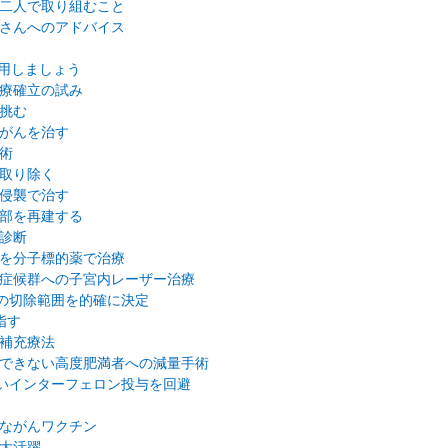
二人で取り組むこと
さんへのアドバイス
活用しましょう
療確立の試み
挑む
がんを治す
術
取り除く
侵襲で治す
部を再建する
診断
を分子標的薬で治療
症候群への子宮内レーザー治療
んの切除範囲を的確に決定
指す
補充療法
できない高度肥満者への減量手術
いインターフェロン投与を回避
ながんワクチン
大活躍