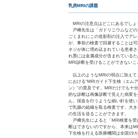
乳房MRIの課題
MRIの注意点はどこにあるでしょ
戸﨑先生は「ガドリニウムなどの
ごくまれにこの造影剤の注入でアレ
が、事前の検査で回避することは可
ネジが体に埋め込まれている患者さ
れ墨には金属成分が含まれているた
MRI診断を受けることができない
以上のようなMRIの弱点に加えて
における“MRIガイド下生検（エム
ン）”の普及です。MRIだけでも十
的な診断は画像診断で見えた病変を
ん。採血を行うような細い針を使い
で乳腺の組織を取る検査です。大き
の生活を送ることができます。
戸﨑先生によると「MRI検査を受
断はできないのですから、本来はMR
下生検を行える医療機関は全国19