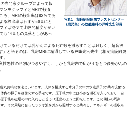
ツの専門家グループによって報
マンモグラフィとMRIで検査
ろ、MRIの検出率は92％であ
写真1 相良病院附属ブレストセンター
よる検出率はわずか56％にと
（鹿児島）の放射線科の戸﨑光宏部長
フィは簡便で比較的精度が良い
でも44％もの見落としがあっ
けているだけでは乳がんによる死亡数を減らすことは難しく、超音波
ます」と語るのは、乳房MRIに精通している戸﨑光宏先生（相良病院附属
す。
、良性悪性の区別がつきやすく、しかも乳房内で広がりをもつ多発がんの
。
と磁気共鳴映像法といいます。人体を構成する水分子の中の水素原子の“共鳴現象”を
に体内の様子を画像化する手法です。原子核の中には小さな磁石が入っており、自
の原子核を磁場の中に入れると首ふり運動のように回転します。この回転の周期
ます。その周期に合ったラジオ波を外から照射すると共鳴し、エネルギーの吸収も