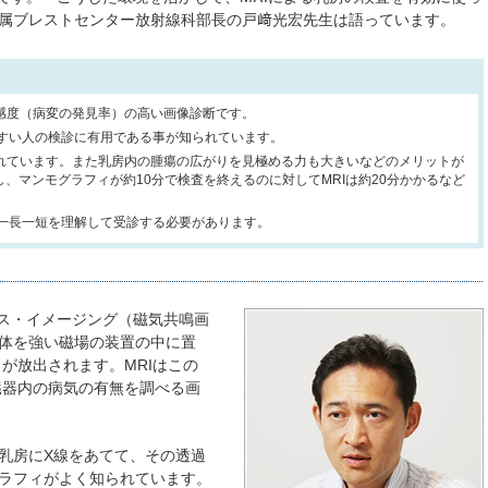
属ブレストセンター放射線科部長の戸﨑光宏先生は語っています。
も感度（病変の発見率）の高い画像診断です。
やすい人の検診に有用である事が知られています。
優れています。また乳房内の腫瘍の広がりを見極める力も大きいなどのメリットが
、マンモグラフィが約10分で検査を終えるのに対してMRIは約20分かかるなど
の一長一短を理解して受診する必要があります。
ス・イメージング（磁気共鳴画
体を強い磁場の装置の中に置
が放出されます。MRIはこの
臓器内の病気の有無を調べる画
乳房にX線をあてて、その透過
ラフィがよく知られています。