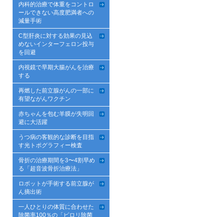
内科的治療で体重をコントロ
ールできない高度肥満者への
減量手術
C型肝炎に対する効果の見込
めないインターフェロン投与
を回避
内視鏡で早期大腸がんを治療
する
再燃した前立腺がんの一部に
有望ながんワクチン
赤ちゃんを包む羊膜が失明回
避に大活躍
うつ病の客観的な診断を目指
す光トポグラフィー検査
骨折の治療期間を3〜4割早め
る「超音波骨折治療法」
ロボットが手術する前立腺が
ん摘出術
一人ひとりの体質に合わせた
除菌率100％の「ピロリ除菌