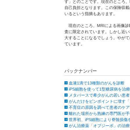
す」とのことです。現在のところ、
自己負担となります。この保険収載
いるという指摘もあります。
現在のところ、MRIによる画像診
査に限定されています。しかし近い
大することになるでしょう。やがて
ています。
バックナンバー
血液1滴で13種類のがんを診断
iPS細胞を使って1型糖尿病を治療
メタバースで希少がんの若い患者
がんだけをピンポイントに壊す「
不育症の原因を調べて患者のケア
離れた場所から熟練の専門医が手
世界初、iPS細胞により脊髄損傷
がん治療薬「オプジーボ」の治療