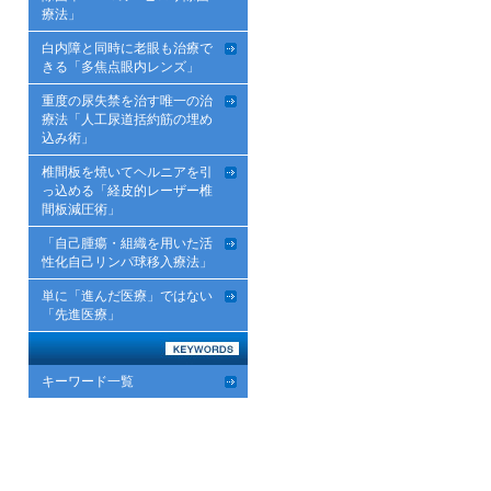
療法」
白内障と同時に老眼も治療で
きる「多焦点眼内レンズ」
重度の尿失禁を治す唯一の治
療法「人工尿道括約筋の埋め
込み術」
椎間板を焼いてヘルニアを引
っ込める「経皮的レーザー椎
間板減圧術」
「自己腫瘍・組織を用いた活
性化自己リンパ球移入療法」
単に「進んだ医療」ではない
「先進医療」
キーワード一覧