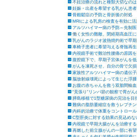
不妊治療の流れと種類
大切なのは
妊娠・出産を希望する乳がん患者
骨粗鬆症の予防と骨折後の対処
MRIによる乳房の検査を有効に
アルツハイマー病の予防～先制医
働く女性の難敵、閉経期高血圧に
乳がんのラジオ波熱焼灼術で早期
車椅子患者に希望与える脊髄再生
内視鏡手術で難治性腰痛の原因を
腹腔鏡下で、早期子宮体がんを低
がんを凍死させ、自分の骨で欠損
家族性アルツハイマー病の遺伝子
脳放射線壊死によって生じた浮腫
お腹の赤ちゃんを救う双胎間輸血
“見張り”リンパ節の観察で胃が
膵島移植で1型糖尿病の完治を目
難病の脂肪萎縮症を救うレプチン
内科的治療で体重をコントロール
C型肝炎に対する効果の見込めな
内視鏡で早期大腸がんを治療する
再燃した前立腺がんの一部に有望
赤ちゃんを包む羊膜が失明回避に