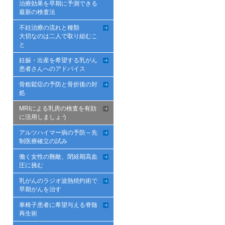
治療効果を早期に予測できる
最新の検査法
不妊治療の流れと種類
大切なのは二人で取り組むこ
と
妊娠・出産を希望する乳がん
患者さんへのアドバイス
骨粗鬆症の予防と骨折後の対
処
MRIによる乳房の検査を有効
に活用しましょう
アルツハイマー病の予防～先
制医療確立の試み
働く女性の難敵、閉経期高血
圧に挑む
乳がんのラジオ波熱焼灼術で
早期がんを治す
車椅子患者に希望与える脊髄
再生術