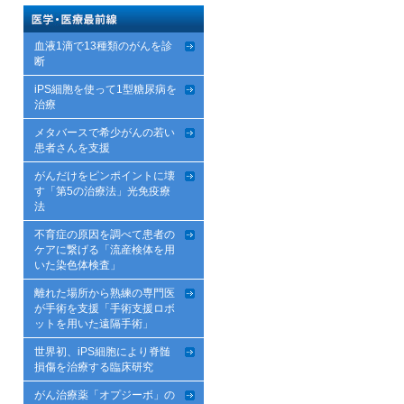
血液1滴で13種類のがんを診
断
iPS細胞を使って1型糖尿病を
治療
メタバースで希少がんの若い
患者さんを支援
がんだけをピンポイントに壊
す「第5の治療法」光免疫療
法
不育症の原因を調べて患者の
ケアに繋げる「流産検体を用
いた染色体検査」
離れた場所から熟練の専門医
が手術を支援「手術支援ロボ
ットを用いた遠隔手術」
世界初、iPS細胞により脊髄
損傷を治療する臨床研究
がん治療薬「オプジーボ」の