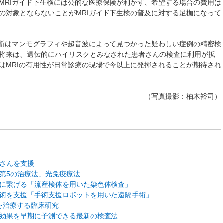
MRIガイド下生検には公的な医療保険が利かず、希望する場合の費用は
の対象とならないことがMRIガイド下生検の普及に対する足枷になって
断はマンモグラフィや超音波によって見つかった疑わしい症例の精密検
将来は、遺伝的にハイリスクとみなされた患者さんの検査に利用が拡
はMRIの有用性が日常診療の現場で今以上に発揮されることが期待され
（写真撮影：柚木裕司）
さんを支援
第5の治療法」光免疫療法
に繋げる「流産検体を用いた染色体検査」
術を支援「手術支援ロボットを用いた遠隔手術」
を治療する臨床研究
効果を早期に予測できる最新の検査法