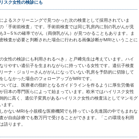
リスク女性の検診にも
によるスクリーニングで見つかった次の検査として採用されていま
の「手術前検査」です。手術前検査では同じ乳房内に別の乳がんが見
も3～5％の確率でがん（両側乳がん）が見つかることもあります。ま
密検査が必要と判断された場合に行われる画像診断がMRIということに
の女性の検診にも利用されるべき」と戸﨑先生は考えています。ハイ
なりやすい遺伝子を生まれながらに持っている女性です。遺伝子検査
リーナ・ジョリーさんががんになっていない乳房を予防的に切除して
をしなかった場合のフォローアップがMRIです。
ついては、医療者の指針となるガイドラインを作るように厚生労働省
が日本の専門医らによって始まっています。欧米ではハイリスク女性
圧倒的に高く、遺伝子変異があるハイリスク女性の検査法としてマンモグ
います。
かないMRIを小規模な医療機関でも持っている先進国の中でもまれな
査が自由診療でも数万円で受けることができます。「この環境を利用
は語ります。