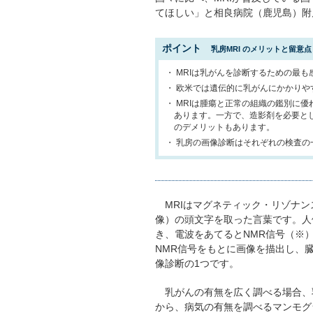
てほしい」と相良病院（鹿児島）附
ポイント
乳房MRI のメリットと留意点
・ MRIは乳がんを診断するための最
・ 欧米では遺伝的に乳がんにかかり
・ MRIは腫瘍と正常の組織の鑑別に
あります。一方で、造影剤を必要とし
のデメリットもあります。
・ 乳房の画像診断はそれぞれの検査
MRIはマグネティック・リゾナン
像）の頭文字を取った言葉です。人
き、電波をあてるとNMR信号（※）
NMR信号をもとに画像を描出し、
像診断の1つです。
乳がんの有無を広く調べる場合、
から、病気の有無を調べるマンモグ