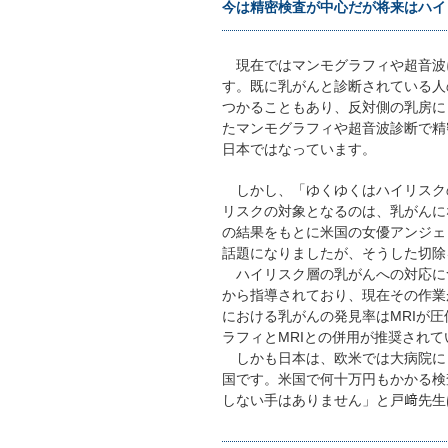
今は精密検査が中心だが将来はハイ
現在ではマンモグラフィや超音波
す。既に乳がんと診断されている人
つかることもあり、反対側の乳房に
たマンモグラフィや超音波診断で精
日本ではなっています。
しかし、「ゆくゆくはハイリスク
リスクの対象となるのは、乳がんに
の結果をもとに米国の女優アンジェ
話題になりましたが、そうした切除
ハイリスク層の乳がんへの対応に
から指導されており、現在その作業
における乳がんの発見率はMRIが
ラフィとMRIとの併用が推奨されて
しかも日本は、欧米では大病院にし
国です。米国で何十万円もかかる検
しない手はありません」と戸﨑先生