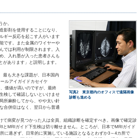
うか。
造影剤を使用することになり、
ルギー反応を起こす人がいます
能です。また金属のワイヤーや
んでは利用が制限されます。入
め、入れ墨が入った患者さんも
ことがあります」と説明します。
、最も大きな課題が、日本国内
アールアイガイドカセイケ
分、価値が高いのですが、最終
写真2 東京都内のオフィスで遠隔画像
生検して確認しないといけませ
診断も進める
局所麻酔してから、やや太い針
な合併症はなく、翌日から普通
けて病変が見つかった人は全員、組織診断を確定すべき。画像で確定診
IとMRIガイド下生検は切り離せません。ところが、日本でMRIガイド
カ所に過ぎず、日常的に実施している施設となるとわずか3～4カ所で