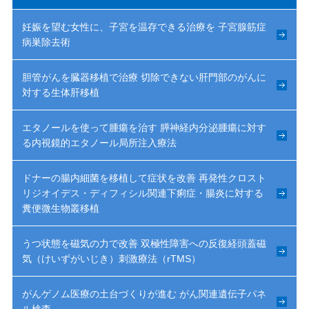
妊娠を望む女性に、子宮を温存できる治療を 子宮腺筋症
病巣除去術
胆管がんを臓器移植で治療 切除できない肝門部のがんに
対する生体肝移植
エタノールを使って腫瘍を治す 膵神経内分泌腫瘍に対す
る内視鏡的エタノール局所注入療法
ドナーの腸内細菌を移植して症状を改善 再発性クロスト
リジオイデス・ディフィシル関連下痢症・腸炎に対する
糞便微生物叢移植
うつ状態を磁気の力で改善 双極性障害への反復経頭蓋磁
気（けいずがいじき）刺激療法（rTMS）
がんゲノム医療の土台づくりが進む がん関連遺伝子パネ