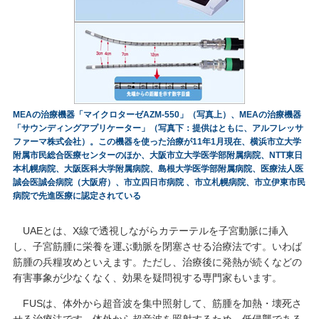
MEAの治療機器「マイクロターゼAZM-550」（写真上）、MEAの治療機器
「サウンディングアプリケーター」（写真下：提供はともに、アルフレッサ
ファーマ株式会社）。この機器を使った治療が11年1月現在、横浜市立大学
附属市民総合医療センターのほか、大阪市立大学医学部附属病院、NTT東日
本札幌病院、大阪医科大学附属病院、島根大学医学部附属病院、医療法人医
誠会医誠会病院（大阪府）、市立四日市病院 、市立札幌病院、市立伊東市民
病院で先進医療に認定されている
UAEとは、X線で透視しながらカテーテルを子宮動脈に挿入
し、子宮筋腫に栄養を運ぶ動脈を閉塞させる治療法です。いわば
筋腫の兵糧攻めといえます。ただし、治療後に発熱が続くなどの
有害事象が少なくなく、効果を疑問視する専門家もいます。
FUSは、体外から超音波を集中照射して、筋腫を加熱・壊死さ