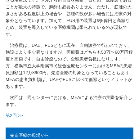
せる治療法です。体外から超音波を照射するため、低侵襲である
ことが最大の特徴で、麻酔も必要ありません。ただし、筋腫の大
きさがある程度以上の場合や、筋腫の数が多い場合には治療の対
象外となっています。加えて、FUS用の装置は約5億円と高額な
ため、装置を導入している医療機関は限られているのが現状で
す。
治療費は、UAE、FUSともに現在、自由診療で行われており、
施設により多少異なりますが、医療費はどちらも50万〜60万円程
度と高額です。自由診療なので、全額患者負担になります。一
方、横浜市立大学附属市民総合医療センターにおけるMEAの患者
負担額は12万8900円。先進医療の対象となっていることもあり、
MEAの患者負担額は、UAEやFUSに比べて低額というメリットが
あります。
次回は、同センターにおける、MEAによる治療の実際を紹介し
ます。
第2回 >>
先進医療の現場から