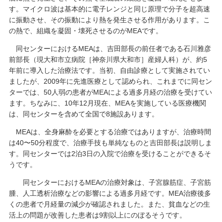
す。マイクロ波は基本的に電子レンジと同じ原理で分子を超高速
に振動させ、その振動により熱を発生させる作用があります。こ
の熱で、組織を凝固・壊死させるのがMEAです。
同センターにおけるMEAは、吉田部長の前任者である石川雅彦
前部長（現大和市立病院［神奈川県大和市］産婦人科）が、約5
年前に導入した治療法です。当初、自由診療として実施されてい
ましたが、2009年に先進医療として認められ、これまでに同セン
ターでは、50人弱の患者がMEAによる過多月経の治療を受けてい
ます。ちなみに、10年12月現在、MEAを実施している医療機関
は、同センターを含めて全国で8施設あります。
MEAは、全身麻酔を必要とする治療ではありますが、治療時間
は40〜50分程度で、治療手技も単純なものと吉田部長は説明しま
す。同センターでは2泊3日の入院で治療を受けることができるそ
うです。
同センターにおけるMEAの治療対象は、子宮腺筋症、子宮筋
腫、人工透析治療などの影響による過多月経です。MEA治療後多
くの患者で月経量の減少が確認されました。また、貧血などの生
活上の問題が改善した患者は9割以上にのぼるそうです。