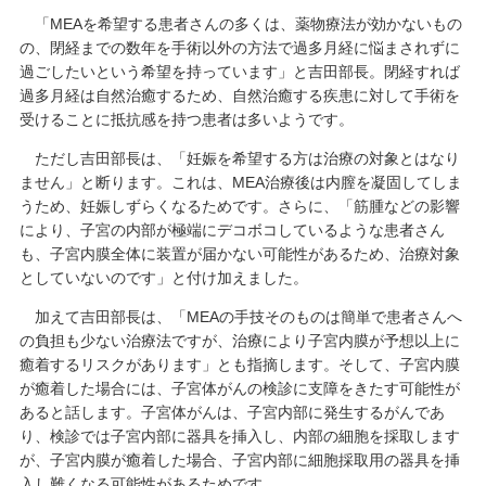
「MEAを希望する患者さんの多くは、薬物療法が効かないもの
の、閉経までの数年を手術以外の方法で過多月経に悩まされずに
過ごしたいという希望を持っています」と吉田部長。閉経すれば
過多月経は自然治癒するため、自然治癒する疾患に対して手術を
受けることに抵抗感を持つ患者は多いようです。
ただし吉田部長は、「妊娠を希望する方は治療の対象とはなり
ません」と断ります。これは、MEA治療後は内膣を凝固してしま
うため、妊娠しずらくなるためです。さらに、「筋腫などの影響
により、子宮の内部が極端にデコボコしているような患者さん
も、子宮内膜全体に装置が届かない可能性があるため、治療対象
としていないのです」と付け加えました。
加えて吉田部長は、「MEAの手技そのものは簡単で患者さんへ
の負担も少ない治療法ですが、治療により子宮内膜が予想以上に
癒着するリスクがあります」とも指摘します。そして、子宮内膜
が癒着した場合には、子宮体がんの検診に支障をきたす可能性が
あると話します。子宮体がんは、子宮内部に発生するがんであ
り、検診では子宮内部に器具を挿入し、内部の細胞を採取します
が、子宮内膜が癒着した場合、子宮内部に細胞採取用の器具を挿
入し難くなる可能性があるためです。