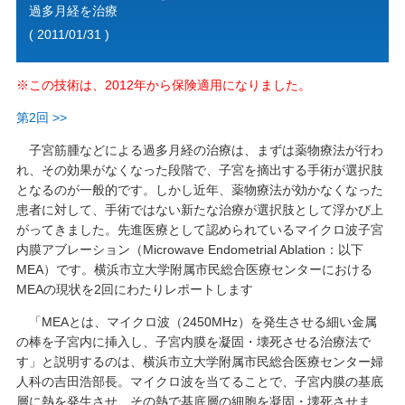
過多月経を治療
( 2011/01/31 )
※この技術は、2012年から保険適用になりました。
第2回 >>
子宮筋腫などによる過多月経の治療は、まずは薬物療法が行わ
れ、その効果がなくなった段階で、子宮を摘出する手術が選択肢
となるのが一般的です。しかし近年、薬物療法が効かなくなった
患者に対して、手術ではない新たな治療が選択肢として浮かび上
がってきました。先進医療として認められているマイクロ波子宮
内膜アブレーション（Microwave Endometrial Ablation：以下
MEA）です。横浜市立大学附属市民総合医療センターにおける
MEAの現状を2回にわたりレポートします
「MEAとは、マイクロ波（2450MHz）を発生させる細い金属
の棒を子宮内に挿入し、子宮内膜を凝固・壊死させる治療法で
す」と説明するのは、横浜市立大学附属市民総合医療センター婦
人科の吉田浩部長。マイクロ波を当てることで、子宮内膜の基底
層に熱を発生させ、その熱で基底層の細胞を凝固・壊死させま