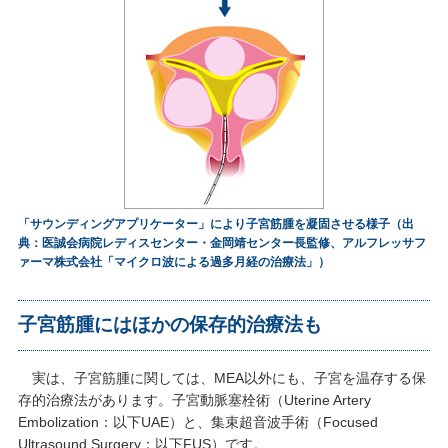
「サウンディングアプリケーター」により子宮筋腫を凝固させる様子（出
典：医誠会病院レディスセンター・金岡靖センター長監修、アルフレッサフ
ァーマ株式会社「マイクロ波による過多月経の治療法」）
子宮筋腫にはほかの保存的治療法も
実は、子宮筋腫に関しては、MEA以外にも、子宮を温存する保
存的治療法があります。子宮動脈塞栓術（Uterine Artery
Embolization：以下UAE）と、集束超音波手術（Focused
Ultrasound Surgery：以下FUS）です。