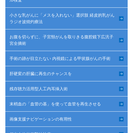
ル検査
小さな乳がんに「メスを入れない」選択肢 経皮的乳がん
ラジオ波焼灼療法
お腹を切らずに、子宮頸がんを取りきる腹腔鏡下広汎子
宮全摘術
手術の跡が目立たない 内視鏡による甲状腺がんの手術
肝硬変の肝臓に再生のチャンスを
残存聴力活用型人工内耳挿入術
末梢血の「血管の基」を使って血管を再生させる
画像支援ナビゲーションの有用性