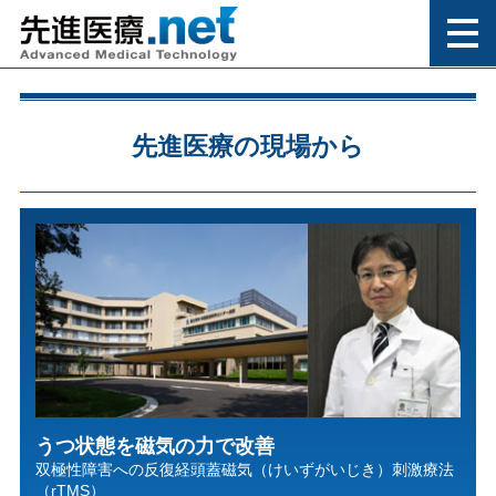
先進医療の現場から
うつ状態を磁気の力で改善
双極性障害への反復経頭蓋磁気（けいずがいじき）刺激療法
（rTMS）