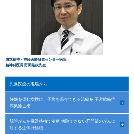
国立精神・神経医療研究センター病院
精神科医長 野田隆政先生
先進医療の現場から
妊娠を望む女性に、子宮を温存できる治療を 子宮腺筋症
病巣除去術
胆管がんを臓器移植で治療 切除できない肝門部のがんに
対する生体肝移植