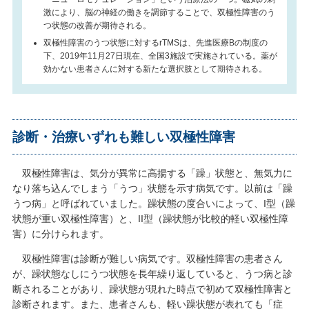
激により、脳の神経の働きを調節することで、双極性障害のう
つ状態の改善が期待される。
双極性障害のうつ状態に対するrTMSは、先進医療Bの制度の
下、2019年11月27日現在、全国3施設で実施されている。薬が
効かない患者さんに対する新たな選択肢として期待される。
診断・治療いずれも難しい双極性障害
双極性障害は、気分が異常に高揚する「躁」状態と、無気力に
なり落ち込んでしまう「うつ」状態を示す病気です。以前は「躁
うつ病」と呼ばれていました。躁状態の度合いによって、I型（躁
状態が重い双極性障害）と、II型（躁状態が比較的軽い双極性障
害）に分けられます。
双極性障害は診断が難しい病気です。双極性障害の患者さん
が、躁状態なしにうつ状態を長年繰り返していると、うつ病と診
断されることがあり、躁状態が現れた時点で初めて双極性障害と
診断されます。また、患者さんも、軽い躁状態が表れても「症