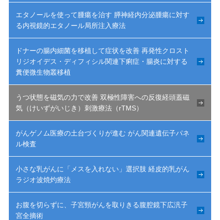
エタノールを使って腫瘍を治す 膵神経内分泌腫瘍に対す
る内視鏡的エタノール局所注入療法
ドナーの腸内細菌を移植して症状を改善 再発性クロスト
リジオイデス・ディフィシル関連下痢症・腸炎に対する
糞便微生物叢移植
うつ状態を磁気の力で改善 双極性障害への反復経頭蓋磁
気（けいずがいじき）刺激療法（rTMS）
がんゲノム医療の土台づくりが進む がん関連遺伝子パネ
ル検査
小さな乳がんに「メスを入れない」選択肢 経皮的乳がん
ラジオ波焼灼療法
お腹を切らずに、子宮頸がんを取りきる腹腔鏡下広汎子
宮全摘術