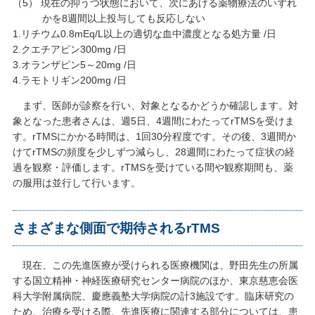
（5） 現在の抑うつ状態において、次にあげる薬物療法のいずれ
かを8週間以上投与しても反応しない
1.リチウム0.8mEq/L以上の適切な血中濃度となる処方量 /日
2.クエチアピン300mg /日
3.オランザピン5～20mg /日
4.ラモトリギン200mg /日
まず、医師が診察を行い、対象となるかどうか確認します。対
象となった患者さんは、週5日、4週間にわたってrTMSを受けま
す。rTMSにかかる時間は、1回30分程度です。その後、3週間か
けてrTMSの頻度を少しずつ減らし、28週間にわたって症状の経
過を観察・評価します。rTMSを受けている間や観察期間も、薬
の服用は並行して行います。
さまざまな側面で期待されるrTMS
現在、この先進医療が受けられる医療機関は、野田先生の所属
する国立精神・神経医療研究センター病院のほか、東京慈恵会医
科大学附属病院、慶應義塾大学病院の計3施設です。臨床研究の
ため、治療を受ける際、先進医療に関連する部分については、患