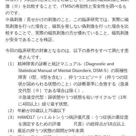
激（※）を比較することで、rTMSの有効性と安全性を調べるも
のです。
※偽刺激：見せかけの刺激のこと。この臨床研究では、実際に磁
気刺激を行った場合と、磁気を発しない偽刺激を行った場合を比
較することで、実際の磁気刺激の方が優れていること、磁気刺激
が安全であることを検証。
今回の臨床研究の対象となるのは、以下の条件をすべて満たす患
者さんです。
（1） 精神障害の診断と統計マニュアル（Diagnostic and
Statistical Manual of Mental Disorders, DSM-5）の双極性
障害（I型、II型を含む）、抑うつエピソード（抑うつの症
状が認められる状態のこと）の診断基準に合致する（急速
交代型［※］である場合は除く）。
※急速交代型：躁状態やうつ状態を短いサイクルで（1年
に4回以上）繰り返す状態。
（2） 年齢が20歳以上75歳以下
（3） HAMD17（ハミルトンうつ病評価尺度：うつ症状の重症度
を測定するための評価 尺度）の総得点が18点以上
（4） 最近の抑うつ状態の期間が3年未満