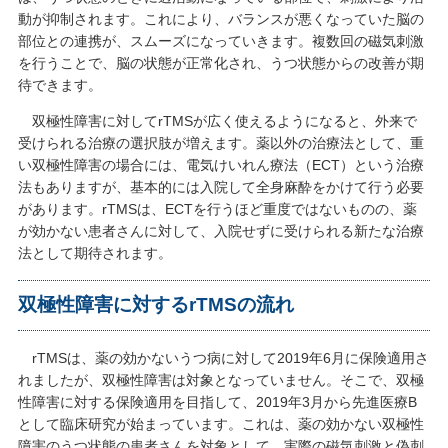
動が抑制されます。これにより、バランスが悪くなっていた脳の
部位との連携が、スムーズになっていきます。複数回の磁気刺激
を行うことで、脳の状態が正常化され、うつ状態からの改善が期
待できます。
双極性障害に対してrTMSが広く使えるようになると、外来で
受けられる治療の選択肢が増えます。薬以外の治療法として、重
い双極性障害の場合には、電気けいれん療法（ECT）という治療
法もありますが、基本的には入院して全身麻酔をかけて行う必要
があります。rTMSは、ECTを行うほど重度ではないものの、薬
が効かない患者さんに対して、入院せずに受けられる新たな治療
法として期待されます。
双極性障害に対するrTMSの流れ
rTMSは、薬の効かないうつ病に対して2019年6月に保険適用さ
れましたが、双極性障害は対象となっていません。そこで、双極
性障害に対する保険適用を目指して、2019年3月から先進医療B
として臨床研究が始まっています。これは、薬の効かない双極性
障害のうつ状態の患者さんを対象として、実際の磁気刺激と偽刺