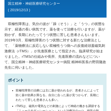
国立精神・神経医療研究センター
( 2019/12/13 )
双極性障害は、気分の波が「躁（そう）」と「うつ」の状態を
示す、経過の長い病気です。薬を使って治療を行いますが、薬が
効かず、長期にわたってうつ状態に苦しむ患者さんもいます。
2019年3月、双極性障害のうつ状態に対する新たな治療法とし
て、「薬物療法に反応しない双極性うつ病への反復経頭蓋磁気刺
激療法（rTMS）」が先進医療として指定され、臨床研究が始ま
りました。rTMSの仕組みや長所、先進医療の流れなどについ
て、国立精神・神経医療研究センター病院 精神科医長の野田隆政
先生に伺いました。
ポイント
双極性障害の治療には主に薬が使われるが、患者さんによって
効く薬や効果が異なる。自分に合った薬が見つからず、長期に
わたって苦しむ患者さんも多い。
rTMSは、磁気や電気などの刺激によって神経の働きを調節する
「ニューロモデュレーション」という治療法の一つ。磁気の刺